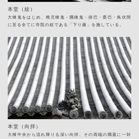
本堂（紋）
大棟鬼をはじめ、稚児棟鬼・隅棟鬼・掛巴・甍巴・鳥伏間
に至る全てに寺院の紋である「下り藤」を施している。
本堂（向拝）
大棟中央から流れ降りる深い向拝。その両端の隅蓋に一対