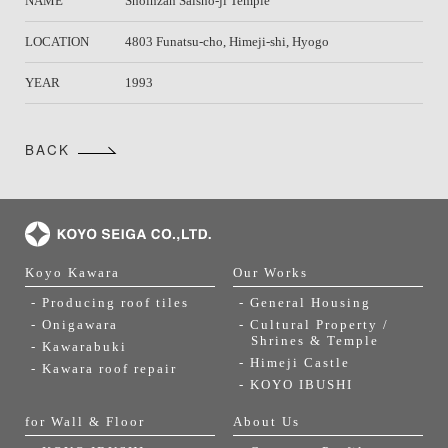
NAME
Shoinzan Saisho-ji Temple
LOCATION
4803 Funatsu-cho, Himeji-shi, Hyogo
YEAR
1993
BACK
Koyo Kawara
Our Works
- Producing roof tiles
- General Housing
- Onigawara
- Cultural Property /
Shrines & Temple
- Kawarabuki
- Himeji Castle
- Kawara roof repair
- KOYO IBUSHI
for Wall & Floor
About Us