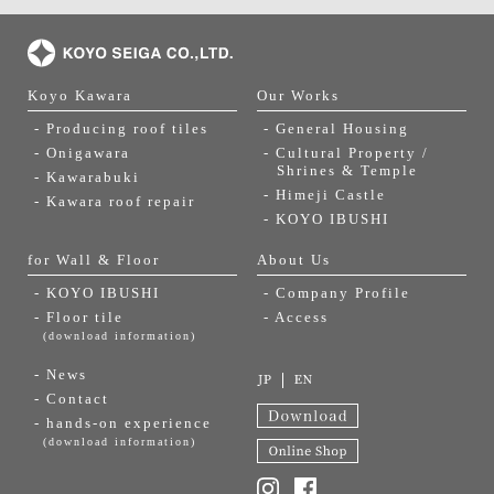
Koyo Kawara
Our Works
- Producing roof tiles
- General Housing
- Onigawara
- Cultural Property /
Shrines & Temple
- Kawarabuki
- Himeji Castle
- Kawara roof repair
- KOYO IBUSHI
for Wall & Floor
About Us
- KOYO IBUSHI
- Company Profile
- Floor tile
- Access
(download information)
- News
- Contact
- hands-on experience
(download information)