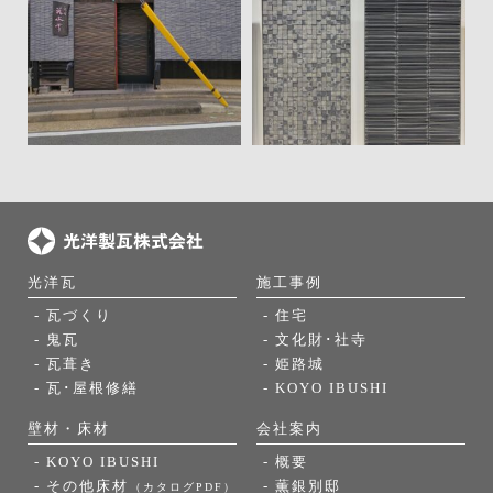
光洋瓦
施工事例
- 瓦づくり
- 住宅
- 鬼瓦
- 文化財･社寺
- 瓦葺き
- 姫路城
- 瓦･屋根修繕
- KOYO IBUSHI
壁材・床材
会社案内
- KOYO IBUSHI
- 概要
- その他床材
- 薫銀別邸
（カタログPDF）