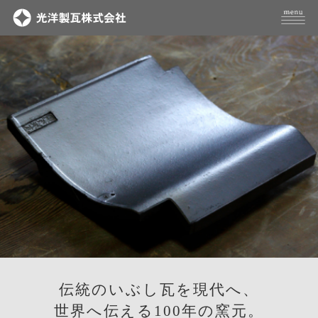
伝統のいぶし瓦を現代へ、
世界へ伝える100年の窯元。