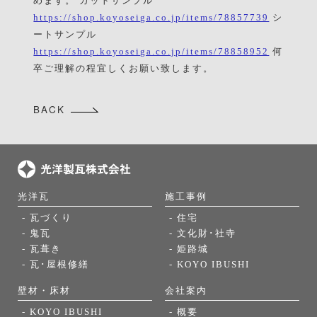
めます。 カットサンプル
https://shop.koyoseiga.co.jp/items/78857739
シ
ートサンプル
https://shop.koyoseiga.co.jp/items/78858952
何
卒ご理解の程宜しくお願い致します。
BACK
光洋瓦
施工事例
- 瓦づくり
- 住宅
- 鬼瓦
- 文化財･社寺
- 瓦葺き
- 姫路城
- 瓦･屋根修繕
- KOYO IBUSHI
壁材・床材
会社案内
- KOYO IBUSHI
- 概要