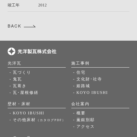
竣工年
2012
BACK
光洋瓦
施工事例
- 瓦づくり
- 住宅
- 鬼瓦
- 文化財･社寺
- 瓦葺き
- 姫路城
- 瓦･屋根修繕
- KOYO IBUSHI
壁材・床材
会社案内
- KOYO IBUSHI
- 概要
- その他床材
- 薫銀別邸
（カタログPDF）
- アクセス