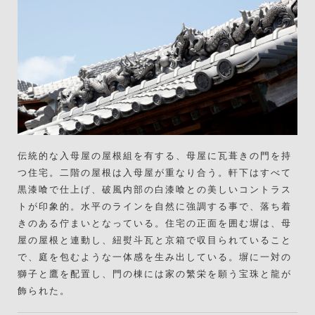
伝統的な入母屋の屋根組を有する、母屋に瓦葺きの門を持
つ住宅。二階の屋根は入母屋が重なり合う。軒下はすべて
黒漆喰で仕上げ、破風内部の白漆喰との美しいコントラス
トが印象的。水平のラインを自然に強調する事で、落ち着
きのある佇まいとなっている。住宅の正面を囲む塀は、母
屋の屋根と連動し、紐熨斗瓦と京箱で収目られていること
で、庭を包むような一体感を生み出している。塀に一対の
獅子と鷹を配置し、門の棟には家の繁栄を願う宝珠と龍が
飾られた。